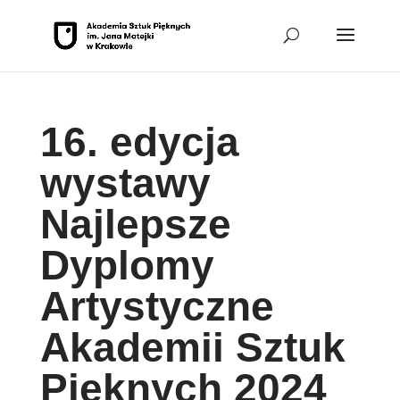
Przejdź
do
sekcji
Stopka
16. edycja
wystawy
Najlepsze
Dyplomy
Artystyczne
Akademii Sztuk
Pięknych 2024