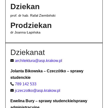
Dziekan
prof. dr hab. Rafał Ziembiński
Prodziekan
dr Joanna Łapińska
Dziekanat
architektura@asp.krakow.pl

Jolanta Bikowska – Czeczótko – sprawy
studenckie
789 142 533

jczeczotko@asp.krakow.pl

Ewelina Bury – sprawy studenckie/sprawy
administracyjne