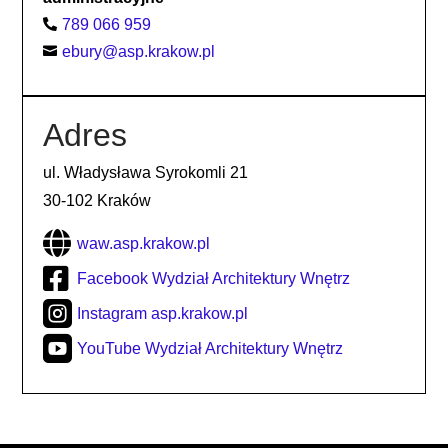
789 066 959

ebury@asp.krakow.pl

Adres
ul. Władysława Syrokomli 21
30-102 Kraków

waw.asp.krakow.pl

Facebook Wydział Architektury Wnętrz

Instagram asp.krakow.pl

YouTube Wydział Architektury Wnętrz