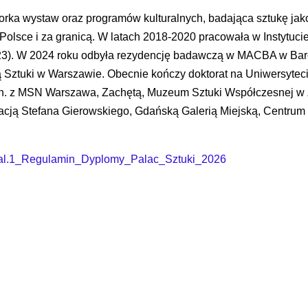
atorka wystaw oraz programów kulturalnych, badająca sztukę jak
olsce i za granicą. W latach 2018-2020 pracowała w Instytuci
3). W 2024 roku odbyła rezydencję badawczą w MACBA w Barc
 Sztuki w Warszawie. Obecnie kończy doktorat na Uniwersytec
m.in. z MSN Warszawa, Zachętą, Muzeum Sztuki Współczesnej w
acją Stefana Gierowskiego, Gdańską Galerią Miejską, Centru
al.1_Regulamin_Dyplomy_Palac_Sztuki_2026