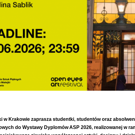
i w Krakowie zaprasza studentki, studentów oraz absolwe
mowych do Wystawy Dyplomów ASP 2026, realizowanej w ram