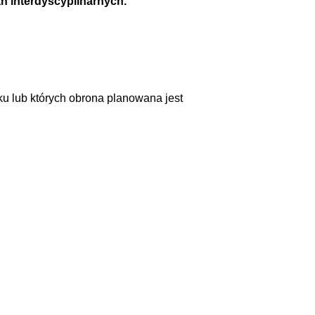
ań interdyscyplinarnych.
ku lub których obrona planowana jest