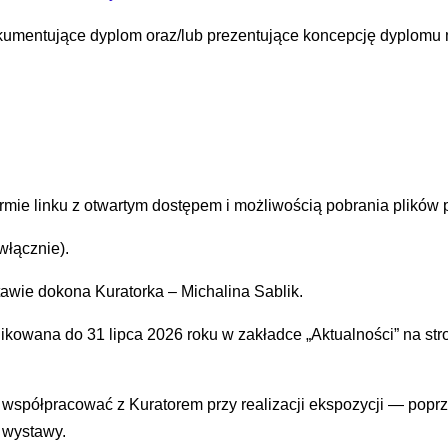
kumentujące dyplom oraz/lub prezentujące koncepcję dyplomu m
rmie linku z otwartym dostępem i możliwością pobrania plików 
włącznie).
ie dokona Kuratorka – Michalina Sablik.
likowana do 31 lipca 2026 roku w zakładce „Aktualności” na st
współpracować z Kuratorem przy realizacji ekspozycji — poprze
a wystawy.