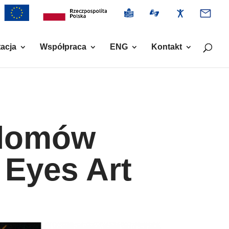
acja
Współpraca
ENG
Kontakt
plomów
Eyes Art