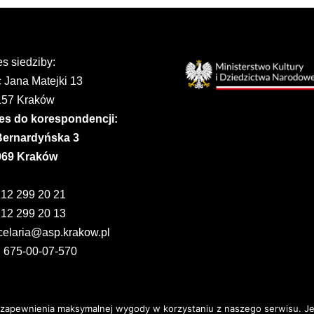
s siedziby:
 Jana Matejki 13
157 Kraków
es do korespondencji:
 Bernardyńska 3
069 Kraków
 12 299 20 21
 12 299 20 13
celaria@asp.krakow.pl
: 675-00-07-570
zapewnienia maksymalnej wygody w korzystaniu z naszego serwisu. Jeż