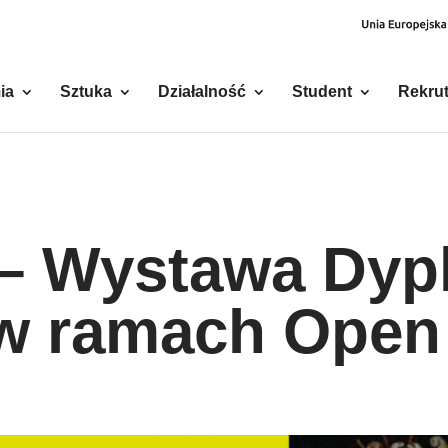
ia
Sztuka
Działalność
Student
Rekrut
 – Wystawa Dy
w ramach Open 