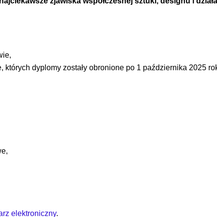
 najciekawsze zjawiska współczesnej sztuki, designu i dział
wie,
 których dyplomy zostały obronione po 1 października 2025 ro
we,
arz elektroniczny
.